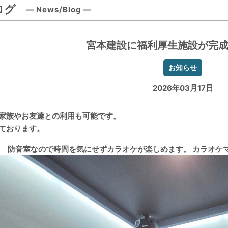
ログ
― News/Blog ―
宮本建設に福利厚生施設が完
お知らせ
2026年03⽉17⽇
家族やお友達との利用も可能です。
ております。
ス
防音室なので時間を気にせずカラオケが楽しめます。 カラオケマ