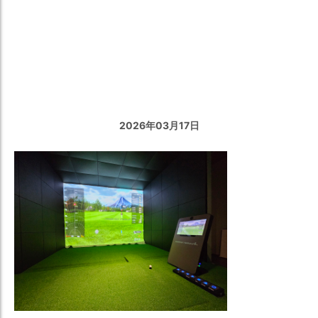
Undefined
variable
$catName
in
/home/mpsgl15/n-
miyaken.com/public_html/wp-
content/themes/miyamoto-
solution/single.php
on line
32
2026年03⽉17⽇