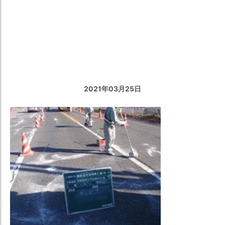
Undefined
variable
$catName
in
/home/mpsgl15/n-
miyaken.com/public_html/wp-
content/themes/miyamoto-
solution/single.php
on line
32
2021年03⽉25⽇