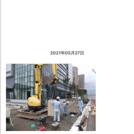
Undefined
variable
$catName
in
/home/mpsgl15/n-
miyaken.com/public_html/wp-
content/themes/miyamoto-
solution/single.php
on line
32
2021年05⽉27⽇