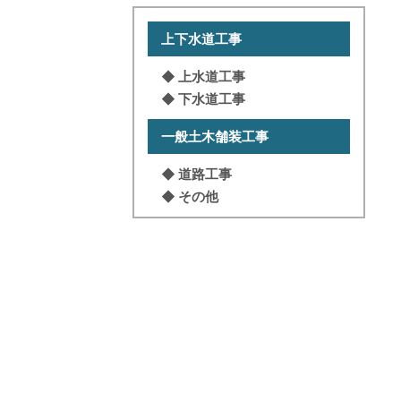
上下⽔道⼯事
◆ 上⽔道⼯事
◆ 下⽔道⼯事
⼀般⼟⽊舗装⼯事
◆ 道路⼯事
◆ その他