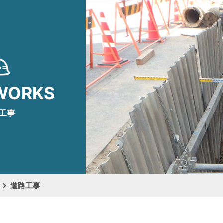
WORKS
⼯事
道路⼯事