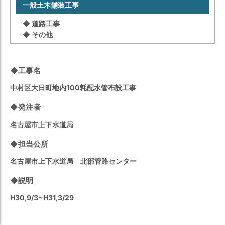
⼀般⼟⽊舗装⼯事
◆ 道路⼯事
◆ その他
◆⼯事名
中村区大日町地内100耗配水管布設工事
◆発注者
名古屋市上下水道局
◆担当公所
名古屋市上下水道局 北部管路センター
◆説明
H30,9/3~H31,3/29