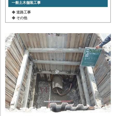
⼀般⼟⽊舗装⼯事
◆ 道路⼯事
◆ その他